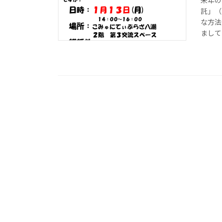
来年の
託」（
な方法
まして