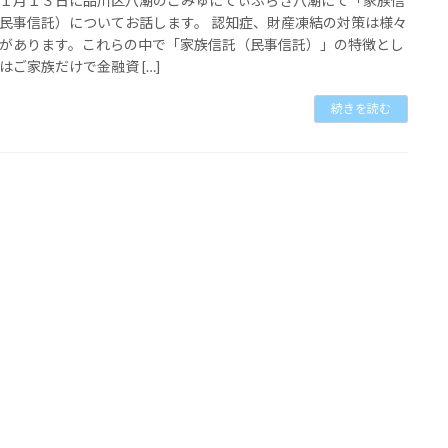
１月１３日に品川区八潮のこみゅにてぃぷらざ八潮にて「家族信
民事信託）についてお話します。 認知症、財産凍結の対策は様々
があります。これらの中で「家族信託（民事信託）」の特徴とし
はご家族だけで金融資 […]
続きを読む