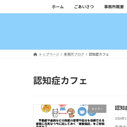
コ
ナ
ホーム
ごあいさつ
事務所概要
ン
ビ
テ
ゲ
ン
ー
ツ
シ
へ
ョ
ス
ン
キ
に
トップページ
事務所ブログ
認知症カフェ
ッ
移
プ
動
認知症カフェ
認知
セミナー
2024年