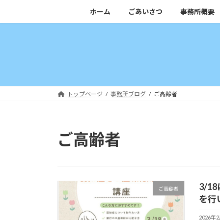
コ
ナ
ホーム
ごあいさつ
事務所概要
ン
ビ
テ
ゲ
ン
ー
ツ
シ
へ
ョ
ス
ン
キ
に
トップページ
事務所ブログ
ご高齢者
ッ
移
プ
動
ご高齢者
3/
ご高齢者
を行
2026年