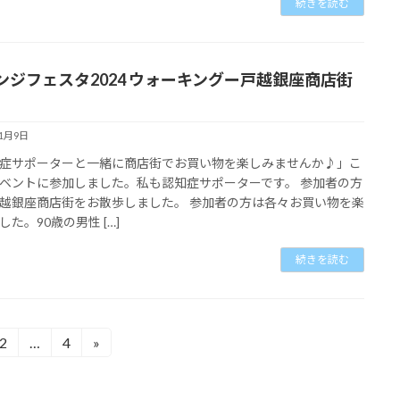
続きを読む
ンジフェスタ2024 ウォーキングー戸越銀座商店街
11月9日
症サポーターと一緒に商店街でお買い物を楽しみませんか♪」こ
ベントに参加しました。私も認知症サポーターです。 参加者の方
越銀座商店街をお散歩しました。 参加者の方は各々お買い物を楽
した。90歳の男性 […]
続きを読む
2
…
4
»
固
固
定
定
ペ
ペ