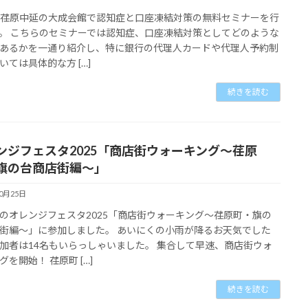
8に荏原中延の大成会館で認知症と口座凍結対策の無料セミナーを行
。 こちらのセミナーでは認知症、口座凍結対策としてどのような
あるかを一通り紹介し、特に銀行の代理人カードや代理人予約制
いては具体的な方 […]
続きを読む
ンジフェスタ2025「商店街ウォーキング〜荏原
旗の台商店街編〜」
10月25日
のオレンジフェスタ2025「商店街ウォーキング〜荏原町・旗の
街編〜」に参加しました。 あいにくの小雨が降るお天気でした
加者は14名もいらっしゃいました。 集合して早速、商店街ウォ
グを開始！ 荏原町 […]
続きを読む