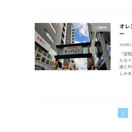
オレ
ご高齢者
ー
2024年
「認知
んなイ
達と戸
しみま
投
1
固
定
稿
ペ