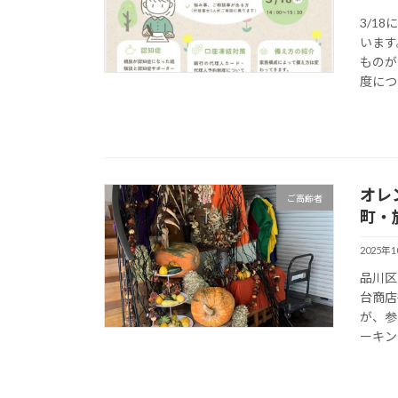
3/1
います
ものが
度につ
オレ
ご高齢者
町・
2025年
品川区
台商店
が、参
ーキン