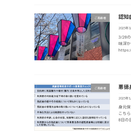
認知
ご高齢者
2025年
3/2
味深か
https:
悪徳
ご高齢者
2025年
身元保
こちら
8日の日