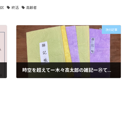
川区
終活
高齢者
次の記事
時空を超えてー木々高太郎の雑記ー㉕てつかぶと
2024年6月1日