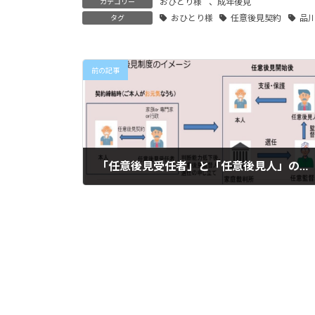
おひとり様
、
成年後見
カテゴリー
おひとり様
任意後見契約
品
タグ
前の記事
「任意後見受任者」と「任意後見人」の違い
2024年5月27日