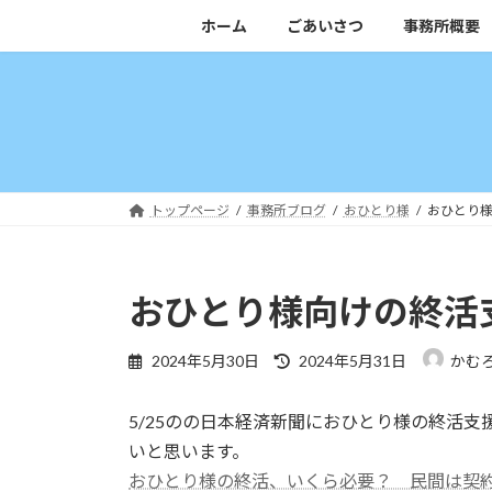
コ
ナ
ホーム
ごあいさつ
事務所概要
ン
ビ
テ
ゲ
ン
ー
ツ
シ
へ
ョ
ス
ン
キ
に
トップページ
事務所ブログ
おひとり様
おひとり
ッ
移
プ
動
おひとり様向けの終活
最
2024年5月30日
2024年5月31日
かむ
終
更
5/25のの日本経済新聞におひとり様の終活
新
日
いと思います。
時
おひとり様の終活、いくら必要？ 民間は契約時100万
: