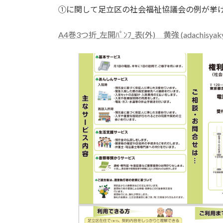
①に関して足立区の社会福祉協議会の例が挙
A4巻3つ折_左開ﾊﾟﾝﾌ_表(外) 黄強 (adachisyakyo