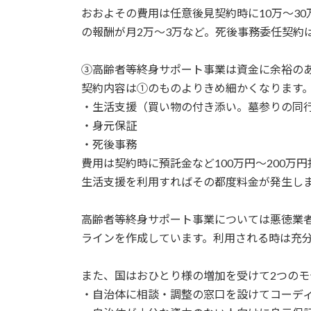
おおよその費用は任意後見契約時に10万～30
の報酬が月2万～3万など。死後事務委任契約は
③高齢者等終身サポート事業は資金に余裕の
契約内容は①のものよりきめ細かくなります
・生活支援（買い物の付き添い。墓参りの同
・身元保証
・死後事務
費用は契約時に預託金など100万円～200万
生活支援を利用すればその都度料金が発生します。
高齢者等終身サポート事業については悪徳業
ラインを作成しています。利用される時は充
また、国はおひとり様の増加を受けて2つのモ
・自治体に相談・調整の窓口を設けてコーデ