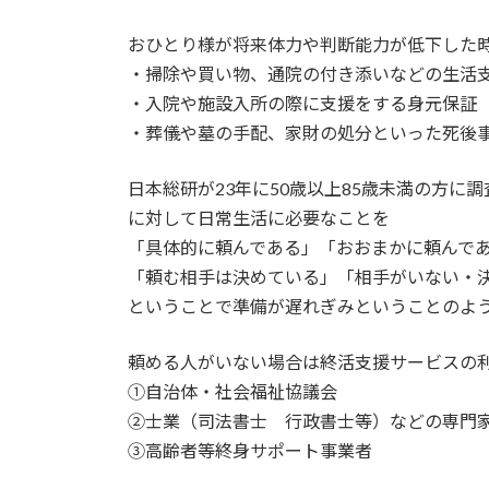
おひとり様が将来体力や判断能力が低下した
・掃除や買い物、通院の付き添いなどの生活
・入院や施設入所の際に支援をする身元保証
・葬儀や墓の手配、家財の処分といった死後
日本総研が23年に50歳以上85歳未満の方
に対して日常生活に必要なことを
「具体的に頼んである」「おおまかに頼んであ
「頼む相手は決めている」「相手がいない・決
ということで準備が遅れぎみということのよ
頼める人がいない場合は終活支援サービスの
①自治体・社会福祉協議会
②士業（司法書士 行政書士等）などの専門
③高齢者等終身サポート事業者